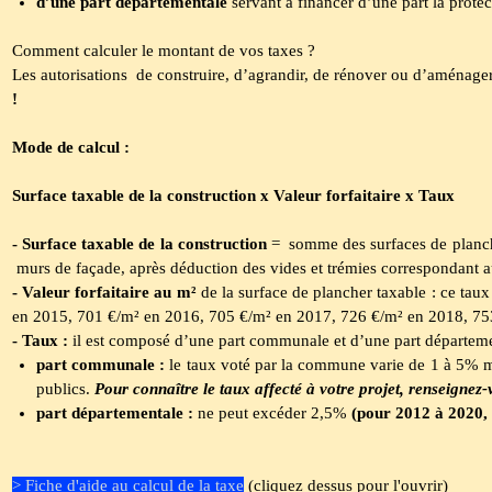
d’une part départementale
servant à financer d’une part la protec
Comment calculer le montant de vos taxes ?
Les autorisations de construire, d’agrandir, de rénover ou d’aménage
!
Mode de calcul :
Surface taxable de la construction x Valeur forfaitaire x Taux
- Surface taxable de la construction
= somme des surfaces de plancher
murs de façade, après déduction des vides et trémies correspondant a
- Valeur forfaitaire au m²
de la surface de plancher taxable : ce tau
en 2015, 701 €/m² en 2016, 705 €/m² en 2017, 726 €/m² en 2018, 75
- Taux :
il est composé d’une part communale et d’une part départem
part communale :
le taux voté par la commune varie de 1 à 5% ma
publics.
Pour connaître le taux affecté à votre projet, renseigne
part départementale :
ne peut excéder 2,5%
(pour 2012 à 2020,
> Fiche d'aide au calcul de la taxe
(cliquez dessus pour l'ouvrir)